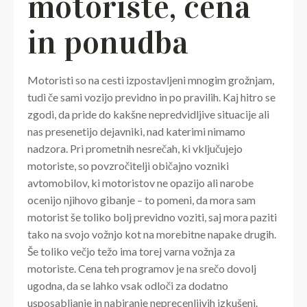
motoriste, cena
in ponudba
Motoristi so na cesti izpostavljeni mnogim grožnjam,
tudi če sami vozijo previdno in po pravilih. Kaj hitro se
zgodi, da pride do kakšne nepredvidljive situacije ali
nas presenetijo dejavniki, nad katerimi nimamo
nadzora. Pri prometnih nesrečah, ki vključujejo
motoriste, so povzročitelji običajno vozniki
avtomobilov, ki motoristov ne opazijo ali narobe
ocenijo njihovo gibanje – to pomeni, da mora sam
motorist še toliko bolj previdno voziti, saj mora paziti
tako na svojo vožnjo kot na morebitne napake drugih.
Še toliko večjo težo ima torej varna vožnja za
motoriste. Cena teh programov je na srečo dovolj
ugodna, da se lahko vsak odloči za dodatno
usposabljanje in nabiranje neprecenljivih izkušenj.