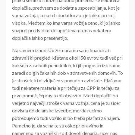
praksi se hitro izkaže, da bodo potrebna še nekatera
doplačila, predvsem za dodatna usposabljanja, kot je
varna vožnja, cena teh dodatkov pa je lahko precej
visoka. Medtem ko ima varna vožnja ceno, ki jo lahko
vnaprej predvidimo in upoštevamo, nas nekatera
doplačila lahko presenetijo.
Na samem izhodišču že moramo sami financirati
zdravniški pregled, ki stane okoli 50 evrov, tudi več pri
kakšnih zasebnih ponudnikih, ki jih pogosto izbiramo
zaradi dolgih čakalnih dob v zdravstvenih domovih. To
je strošek, ki ni vključen v ponudbo avtošole. Plačamo
tudi nekatere materiale pri tečaju za CPP in tečaju za
prvo pomoč, čeprav to ni obvezno. Med doplačili bo
verjetno največji strošek varna vožnja, cena je tu sicer
odvisna od dejanske izvedbe, morda recimo
potrebujemo tudi vozilo in bo treba plačati za najem.
Pametno je, da se na te stroške pripravimo in
namenimo za vozniški izpit dovolj denarja, sicer nas