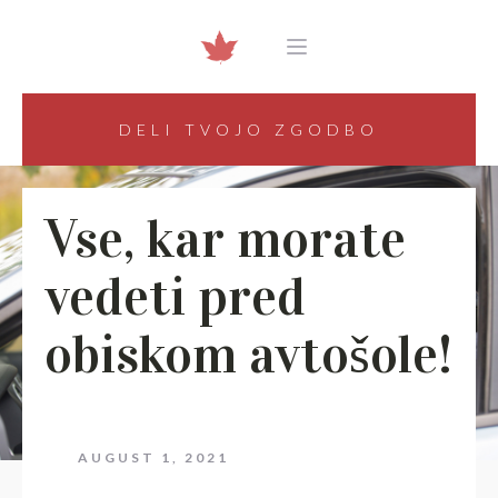
DELI TVOJO ZGODBO
Vse, kar morate
vedeti pred
obiskom avtošole!
AUGUST 1, 2021