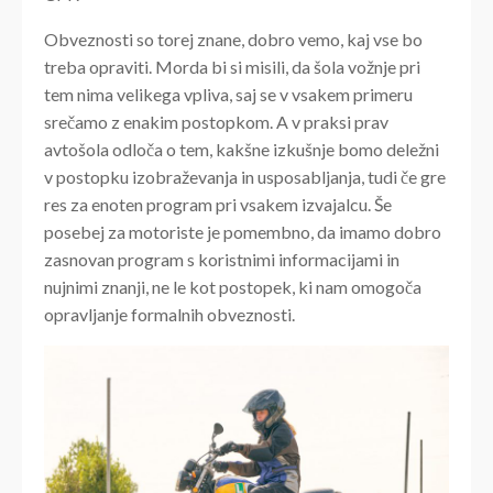
Obveznosti so torej znane, dobro vemo, kaj vse bo
treba opraviti. Morda bi si misili, da šola vožnje pri
tem nima velikega vpliva, saj se v vsakem primeru
srečamo z enakim postopkom. A v praksi prav
avtošola odloča o tem, kakšne izkušnje bomo deležni
v postopku izobraževanja in usposabljanja, tudi če gre
res za enoten program pri vsakem izvajalcu. Še
posebej za motoriste je pomembno, da imamo dobro
zasnovan program s koristnimi informacijami in
nujnimi znanji, ne le kot postopek, ki nam omogoča
opravljanje formalnih obveznosti.