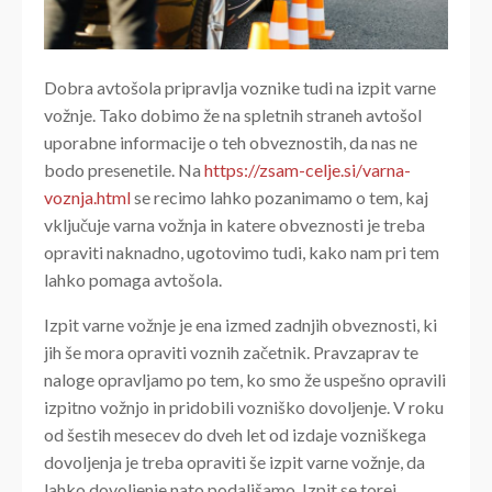
Dobra avtošola pripravlja voznike tudi na izpit varne
vožnje. Tako dobimo že na spletnih straneh avtošol
uporabne informacije o teh obveznostih, da nas ne
bodo presenetile. Na
https://zsam-celje.si/varna-
voznja.html
se recimo lahko pozanimamo o tem, kaj
vključuje varna vožnja in katere obveznosti je treba
opraviti naknadno, ugotovimo tudi, kako nam pri tem
lahko pomaga avtošola.
Izpit varne vožnje je ena izmed zadnjih obveznosti, ki
jih še mora opraviti voznih začetnik. Pravzaprav te
naloge opravljamo po tem, ko smo že uspešno opravili
izpitno vožnjo in pridobili vozniško dovoljenje. V roku
od šestih mesecev do dveh let od izdaje vozniškega
dovoljenja je treba opraviti še izpit varne vožnje, da
lahko dovoljenje nato podaljšamo. Izpit se torej