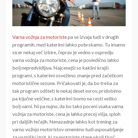
Varna vožnja za motoriste
pa se izvaja tudi v drugih
programih, med katerimi lahko pobrskamo. Tu imamo
sicer nekaj več izbire, čeprav je vedno v ospredju
varna vožnja za motoriste, cena je posledično lahko
bolj nepredvidljiva. Najcenejši so kakšni krajši
programi, s katerimi osvežimo znanje pred začetkom
motoristične sezone. Pričakovati je, da bo treba za
tak program odšteti le nekaj deset evrov, pridobimo
pa ključne veščine, s katerimi bomo na cesti veliko
bolj varni. Ni pa nujno, da bo tako poceni vsaka varna
vožnja za motoriste, cena je lahko precej višja, sploh
pri daljših tečajih. Nenazadnje lahko kot trening za
varno vožnjo motoristov omenimo tudi usposabljanje
za vozniški izpit, ki za motoriste stane okoli tisoč