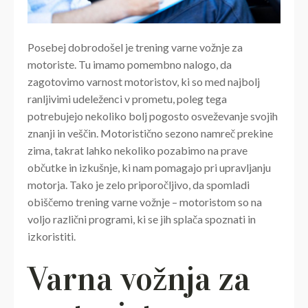
Posebej dobrodošel je trening varne vožnje za
motoriste. Tu imamo pomembno nalogo, da
zagotovimo varnost motoristov, ki so med najbolj
ranljivimi udeleženci v prometu, poleg tega
potrebujejo nekoliko bolj pogosto osveževanje svojih
znanji in veščin. Motoristično sezono namreč prekine
zima, takrat lahko nekoliko pozabimo na prave
občutke in izkušnje, ki nam pomagajo pri upravljanju
motorja. Tako je zelo priporočljivo, da spomladi
obiščemo trening varne vožnje – motoristom so na
voljo različni programi, ki se jih splača spoznati in
izkoristiti.
Varna vožnja za