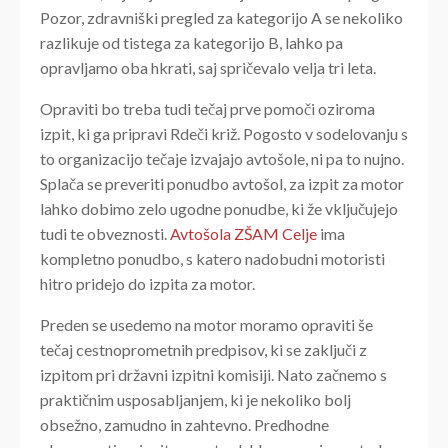
Pozor, zdravniški pregled za kategorijo A se nekoliko
razlikuje od tistega za kategorijo B, lahko pa
opravljamo oba hkrati, saj spričevalo velja tri leta.
Opraviti bo treba tudi tečaj prve pomoči oziroma
izpit, ki ga pripravi Rdeči križ. Pogosto v sodelovanju s
to organizacijo tečaje izvajajo avtošole, ni pa to nujno.
Splača se preveriti ponudbo avtošol, za izpit za motor
lahko dobimo zelo ugodne ponudbe, ki že vključujejo
tudi te obveznosti.
Avtošola ZŠAM Celje
ima
kompletno ponudbo, s katero nadobudni motoristi
hitro pridejo do izpita za motor.
Preden se usedemo na motor moramo opraviti še
tečaj cestnoprometnih predpisov, ki se zaključi z
izpitom pri državni izpitni komisiji. Nato začnemo s
praktičnim usposabljanjem, ki je nekoliko bolj
obsežno, zamudno in zahtevno. Predhodne