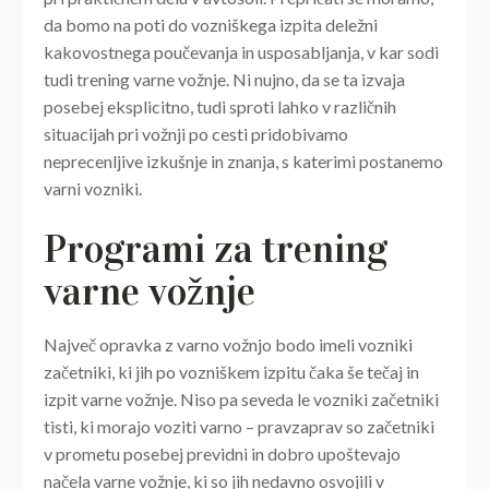
da bomo na poti do vozniškega izpita deležni
kakovostnega poučevanja in usposabljanja, v kar sodi
tudi trening varne vožnje. Ni nujno, da se ta izvaja
posebej eksplicitno, tudi sproti lahko v različnih
situacijah pri vožnji po cesti pridobivamo
neprecenljive izkušnje in znanja, s katerimi postanemo
varni vozniki.
Programi za trening
varne vožnje
Največ opravka z varno vožnjo bodo imeli vozniki
začetniki, ki jih po vozniškem izpitu čaka še tečaj in
izpit varne vožnje. Niso pa seveda le vozniki začetniki
tisti, ki morajo voziti varno – pravzaprav so začetniki
v prometu posebej previdni in dobro upoštevajo
načela varne vožnje, ki so jih nedavno osvojili v