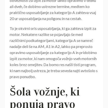
obveznosti za izpit za motor lahko opravimo v tednu
ali dveh, če dobimo ustrezne termine, medtem ko
praktično usposabljanje za kategorijo A zahteva vsaj
20 ur usposabljanja na poligonu in na cestah.
To je okvirni oris usposabljanja, ki ga zahteva izpit za
motor. Nekatere razlike se pojavljajo še med
različnimi podkategorijami, kategorija A se namreč
nadalje deli še na AM, A1 in A2, lahko pa preprosto
opravimo usposabljanje za kategorijo A in pridobimo
izpit za motor, ki nam omogoča vožnjo vseh motornih
koles brez omejitev. Da bomo res našli tisti program,
ki nam najbolj ustreza, je treba seveda najti avtošolo s
pravo ponudbo.
Šola vožnje, ki
ponuja pravo