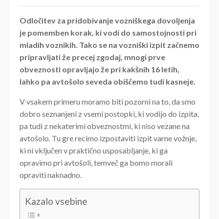
Odločitev za pridobivanje vozniškega dovoljenja
je pomemben korak, ki vodi do samostojnosti pri
mladih voznikih. Tako se na vozniški izpit začnemo
pripravljati že precej zgodaj, mnogi prve
obveznosti opravljajo že pri kakšnih 16 letih,
lahko pa avtošolo seveda obiščemo tudi kasneje.
V vsakem primeru moramo biti pozorni na to, da smo
dobro seznanjeni z vsemi postopki, ki vodijo do izpita,
pa tudi z nekaterimi obveznostmi, ki niso vezane na
avtošolo. Tu gre recimo izpostaviti izpit varne vožnje,
ki ni vključen v praktično usposabljanje, ki ga
opravimo pri avtošoli, temveč ga bomo morali
opraviti naknadno.
Kazalo vsebine