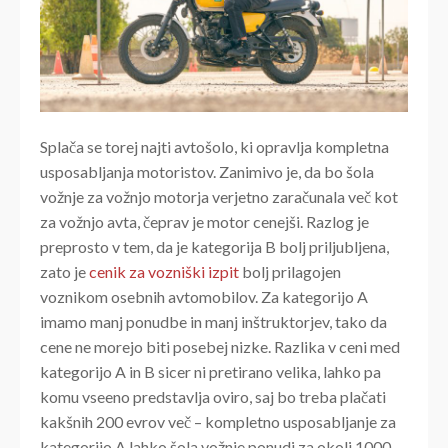
Splača se torej najti avtošolo, ki opravlja kompletna
usposabljanja motoristov. Zanimivo je, da bo šola
vožnje za vožnjo motorja verjetno zaračunala več kot
za vožnjo avta, čeprav je motor cenejši. Razlog je
preprosto v tem, da je kategorija B bolj priljubljena,
zato je
cenik za vozniški izpit
bolj prilagojen
voznikom osebnih avtomobilov. Za kategorijo A
imamo manj ponudbe in manj inštruktorjev, tako da
cene ne morejo biti posebej nizke. Razlika v ceni med
kategorijo A in B sicer ni pretirano velika, lahko pa
komu vseeno predstavlja oviro, saj bo treba plačati
kakšnih 200 evrov več – kompletno usposabljanje za
kategorijo A lahko šola vožnje ponudi za okoli 1000