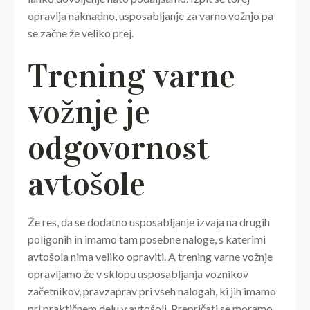
opravlja naknadno, usposabljanje za varno vožnjo pa
se začne že veliko prej.
Trening varne
vožnje je
odgovornost
avtošole
Že res, da se dodatno usposabljanje izvaja na drugih
poligonih in imamo tam posebne naloge, s katerimi
avtošola nima veliko opraviti. A trening varne vožnje
opravljamo že v sklopu usposabljanja voznikov
začetnikov, pravzaprav pri vseh nalogah, ki jih imamo
pri praktičnem delu v avtošoli. Prepričati se moramo,