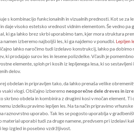
uje s kombinacijo funkcionalnih in vizualnih prednosti. Kot se za l
n daje visoko estetsko vrednost vidnim elementom. Še vedno pa g
ial, ki ga lahko brez skrbi uporabimo tam, kjer mora struktura pren
a namen izberemo najboljši les, ki ga najdemo v ponudbi.
Lepljen l
bičajno lahko naročimo tudi izdelavo konstrukcij, lahko pa dobimo 
ev, ki prodajajo surov les in lesene polizdelke. Včasih je pomembno
tne elemente, sploh pri kosih iz lepljenega lesa, ki so sestavljeni
enih delov.
aprej obdelan in pripravljen tako, da lahko prenaša velike obremenit
o vsaki vlogi. Običajno izberemo
neoporečne dele dreves in izr
nato skrbno obdela in kombinira z drugimi kosi v močan element. Ti 
čnemu izdelku pravimo lepljen les. Na ta način pripravimo vrhunske
i na raznovrstno uporabo. Tak les se pogosto uporablja v gradbeniš
o material uporabi tudi za druge namene, predvsem pri izdelavi kak
 lep izgled in posebno vzdržljivost.