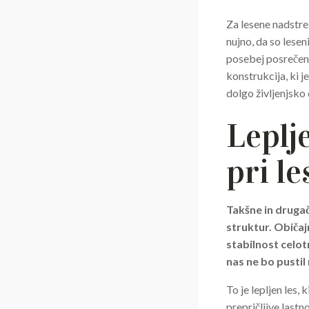
Za lesene nadstreš
nujno, da so lesen
posebej posrečena
konstrukcija, ki j
dolgo življenjsko
Leplj
pri l
Takšne in drugač
struktur. Običajn
stabilnost celot
nas ne bo pustil 
To je lepljen les,
prepričljive lastn