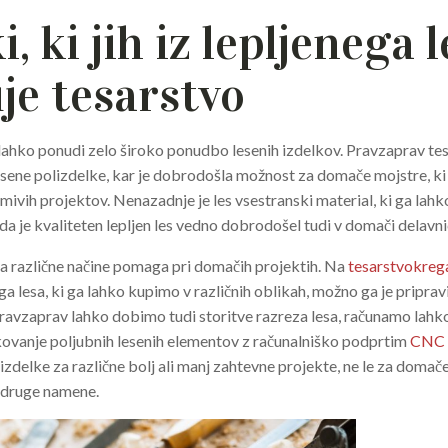
i, ki jih iz lepljenega 
uje tesarstvo
ahko ponudi zelo široko ponudbo lesenih izdelkov. Pravzaprav tes
lesene polizdelke, kar je dobrodošla možnost za domače mojstre, ki 
imivih projektov. Nenazadnje je les vsestranski material, ki ga lah
da je kvaliteten lepljen les vedno dobrodošel tudi v domači delavni
a različne načine pomaga pri domačih projektih. Na
tesarstvokrega
 lesa, ki ga lahko kupimo v različnih oblikah, možno ga je pripravi
avzaprav lahko dobimo tudi storitve razreza lesa, računamo lahk
ikovanje poljubnih lesenih elementov z računalniško podprtim
CNC 
izdelke za različne bolj ali manj zahtevne projekte, ne le za domač
n druge namene.