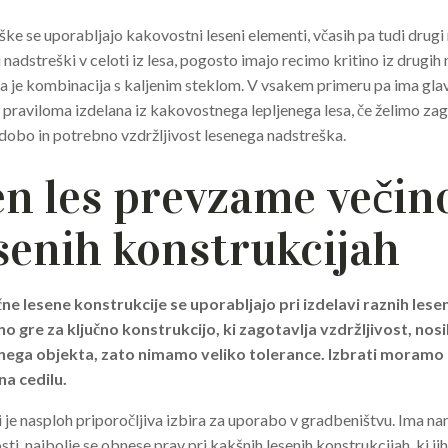
ke se uporabljajo kakovostni leseni elementi, včasih pa tudi drugi 
i nadstreški v celoti iz lesa, pogosto imajo recimo kritino iz drugih
 je kombinacija s kaljenim steklom. V vsakem primeru pa ima gla
e praviloma izdelana iz kakovostnega lepljenega lesa, če želimo zag
 dobo in potrebno vzdržljivost lesenega nadstreška.
en les prevzame večin
esenih konstrukcijah
ne lesene konstrukcije se uporabljajo pri izdelavi raznih lese
o gre za ključno konstrukcijo, ki zagotavlja vzdržljivost, nosi
nega objekta, zato nimamo veliko tolerance. Izbrati moramo k
na cedilu.
 ki je nasploh priporočljiva izbira za uporabo v gradbeništvu. Ima n
osti, najbolje se obnese prav pri kakšnih lesenih konstrukcijah, ki 