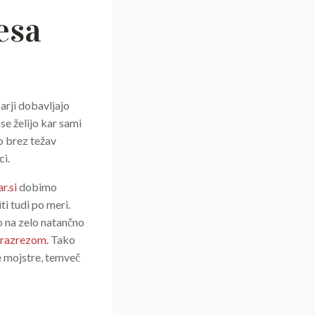
lesa
arji dobavljajo
se želijo kar sami
ko brez težav
ci.
r.si
dobimo
ti tudi po meri.
o na zelo natančno
razrezom.
Tako
e mojstre, temveč