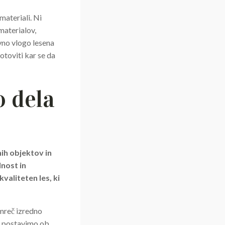
materiali. Ni
 materialov,
vno vlogo lesena
otoviti kar se da
o dela
nih objektov in
lnost in
valiteten les, ki
amreč izredno
jih postavimo ob