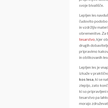
svoje bivališče.
Lepljen les navduš
čudovito podobo i
in vzdržljiv mater
obremenitve. Za t
tesarstvo
, kjer o
drugih dobavitelj
pripravimo kakovos
in oblikovanih les
Lepljen les je vn
izkaže v praktičn
kos lesa
, ki se 
zlepijo, zato kon
ki so pripravljen
tesarstvo pa lahk
morajo združevati