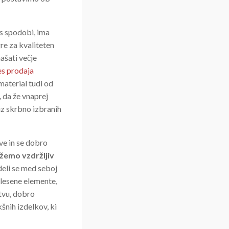
es spodobi, ima
re za kvaliteten
ašati večje
es prodaja
material tudi od
, da že vnaprej
 iz skrbno izbranih
ve in se dobro
ežemo vzdržljiv
deli se med seboj
 lesene elemente,
tvu, dobro
šnih izdelkov, ki