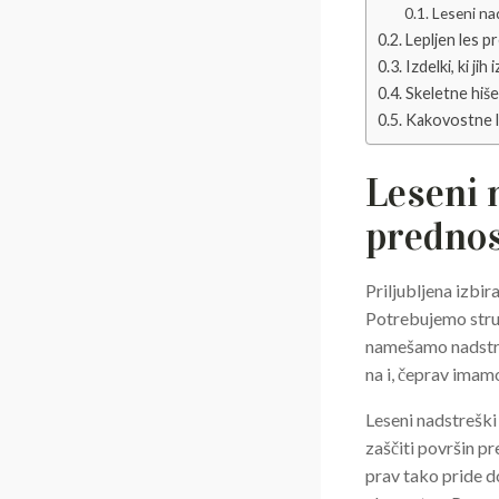
Leseni na
Lepljen les p
Izdelki, ki ji
Skeletne hiše
Kakovostne l
Leseni 
prednos
Priljubljena izbir
Potrebujemo struk
namešamo nadstreš
na i, čeprav imam
Leseni nadstreški
zaščiti površin p
prav tako pride d