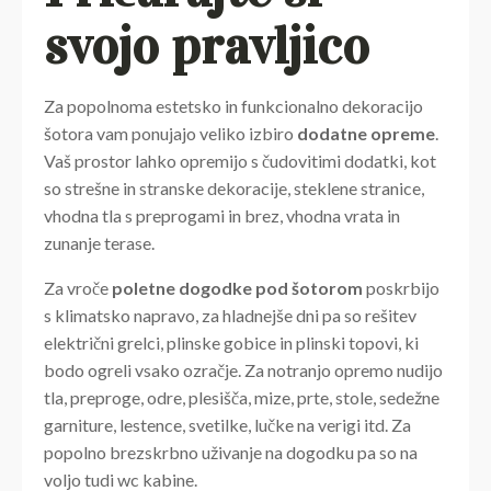
svojo pravljico
Za popolnoma estetsko in funkcionalno dekoracijo
šotora vam ponujajo veliko izbiro
dodatne opreme
.
Vaš prostor lahko opremijo s čudovitimi dodatki, kot
so strešne in stranske dekoracije, steklene stranice,
vhodna tla s preprogami in brez, vhodna vrata in
zunanje terase.
Za vroče
poletne dogodke pod šotorom
poskrbijo
s klimatsko napravo, za hladnejše dni pa so rešitev
električni grelci, plinske gobice in plinski topovi, ki
bodo ogreli vsako ozračje. Za notranjo opremo nudijo
tla, preproge, odre, plesišča, mize, prte, stole, sedežne
garniture, lestence, svetilke, lučke na verigi itd. Za
popolno brezskrbno uživanje na dogodku pa so na
voljo tudi wc kabine.