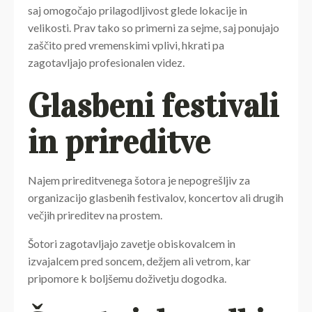
saj omogočajo prilagodljivost glede lokacije in
velikosti. Prav tako so primerni za sejme, saj ponujajo
zaščito pred vremenskimi vplivi, hkrati pa
zagotavljajo profesionalen videz.
Glasbeni festivali
in prireditve
Najem prireditvenega šotora je nepogrešljiv za
organizacijo glasbenih festivalov, koncertov ali drugih
večjih prireditev na prostem.
Šotori zagotavljajo zavetje obiskovalcem in
izvajalcem pred soncem, dežjem ali vetrom, kar
pripomore k boljšemu doživetju dogodka.