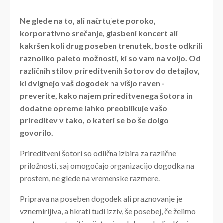
Ne glede na to, ali načrtujete poroko,
korporativno srečanje, glasbeni koncert ali
kakršen koli drug poseben trenutek, boste odkrili
raznoliko paleto možnosti, ki so vam na voljo. Od
različnih stilov prireditvenih šotorov do detajlov,
ki dvignejo vaš dogodek na višjo raven -
preverite, kako najem prireditvenega šotora in
dodatne opreme lahko preoblikuje vašo
prireditev v tako, o kateri se bo še dolgo
govorilo.
Prireditveni šotori so odlična izbira za različne
priložnosti, saj omogočajo organizacijo dogodka na
prostem, ne glede na vremenske razmere.
Priprava na poseben dogodek ali praznovanje je
vznemirljiva, a hkrati tudi izziv, še posebej, če želimo