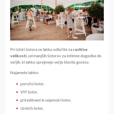
Pri izbiri šotora se lahko odločite za
različne
velikosti
, od manjših šotorov za intimne dogodke do
večjih, ki lahko sprejmejo večje število gostov.
Najamete lahko:
poročni šotor,
VIP šotor,
prireditveni in sejemski šotor,
stretch šotor,