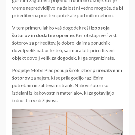
gostom zagotoviti prijetno in udobno okolje. Ker je
vreme nepredvidljivo, na žalost ni vedno mogoče, da bi
prireditve na prostem potekale pod milim nebom.
V tem primeru lahko vaš dogodek reši
izposoja
šotorov in dodatne opreme
. Ker obstaja več vrst
šotorov za prireditev, je dobro, da ima ponudnik
dovolj velik nabor le-teh, saj mora biti prireditveni
objekt dovolj velik za dogodek, ki ga organizirate.
Podjetje Mobil Plac ponuja širok izbor
prireditvenih
šotorov
za najem, ki se prilagodijo različnim
potrebam in zahtevam strank. Njihovi šotori so
izdelani iz kakovostnih materialov, ki zagotavljajo
trdnost in vzdržljivost.