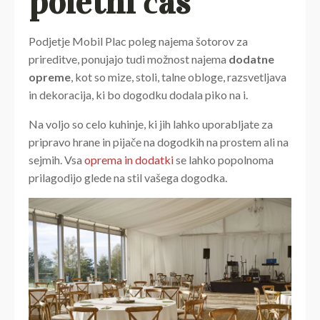
poletni čas
Podjetje Mobil Plac poleg najema šotorov za
prireditve, ponujajo tudi možnost najema
dodatne
opreme
, kot so mize, stoli, talne obloge, razsvetljava
in dekoracija, ki bo dogodku dodala piko na i.
Na voljo so celo kuhinje, ki jih lahko uporabljate za
pripravo hrane in pijače na dogodkih na prostem ali na
sejmih. Vsa
oprema in dodatki
se lahko popolnoma
prilagodijo glede na stil vašega dogodka.