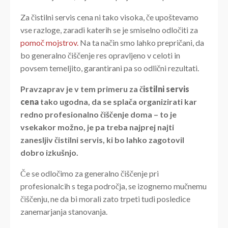
Za čistilni servis cena ni tako visoka, če upoštevamo
vse razloge, zaradi katerih se je smiselno odločiti za
pomoč mojstrov.
Na ta način smo lahko prepričani, da
bo generalno čiščenje res opravljeno v celoti in
povsem temeljito, garantirani pa so odlični rezultati.
Pravzaprav je v tem primeru za
čistilni servis
cena
tako ugodna, da se splača organizirati kar
redno profesionalno čiščenje doma – to je
vsekakor možno, je pa treba najprej najti
zanesljiv čistilni servis, ki bo lahko zagotovil
dobro izkušnjo.
Če se odločimo za generalno čiščenje pri
profesionalcih s tega področja, se izognemo mučnemu
čiščenju, ne da bi morali zato trpeti tudi posledice
zanemarjanja stanovanja.