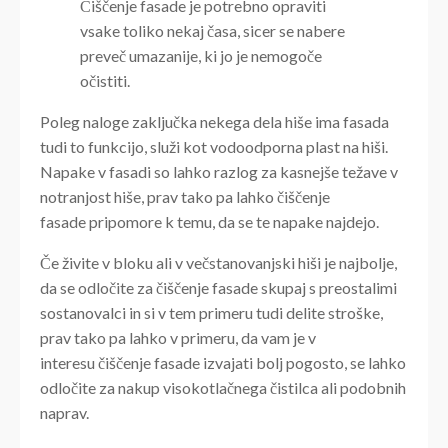
Čiščenje fasade je potrebno opraviti
vsake toliko nekaj časa, sicer se nabere
preveč umazanije, ki jo je nemogoče
očistiti.
Poleg naloge zaključka nekega dela hiše ima fasada
tudi to funkcijo, služi kot vodoodporna plast na hiši.
Napake v fasadi so lahko razlog za kasnejše težave v
notranjost hiše, prav tako pa lahko čiščenje
fasade pripomore k temu, da se te napake najdejo.
Če živite v bloku ali v večstanovanjski hiši je najbolje,
da se odločite za čiščenje fasade skupaj s preostalimi
sostanovalci in si v tem primeru tudi delite stroške,
prav tako pa lahko v primeru, da vam je v
interesu čiščenje fasade izvajati bolj pogosto, se lahko
odločite za nakup visokotlačnega čistilca ali podobnih
naprav.