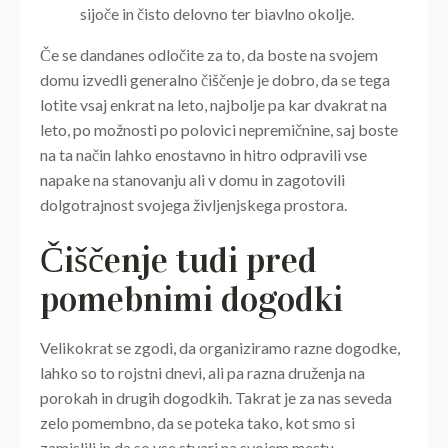
sijoče in čisto delovno ter biavlno okolje.
Če se dandanes odločite za to, da boste na svojem
domu izvedli generalno čiščenje je dobro, da se tega
lotite vsaj enkrat na leto, najbolje pa kar dvakrat na
leto, po možnosti po polovici nepremičnine, saj boste
na ta način lahko enostavno in hitro odpravili vse
napake na stanovanju ali v domu in zagotovili
dolgotrajnost svojega življenjskega prostora.
Čiščenje tudi pred
pomebnimi dogodki
Velikokrat se zgodi, da organiziramo razne dogodke,
lahko so to rojstni dnevi, ali pa razna druženja na
porokah in drugih dogodkih. Takrat je za nas seveda
zelo pomembno, da se poteka tako, kot smo si
zamislili in da so vse stvari na svojem mestu.