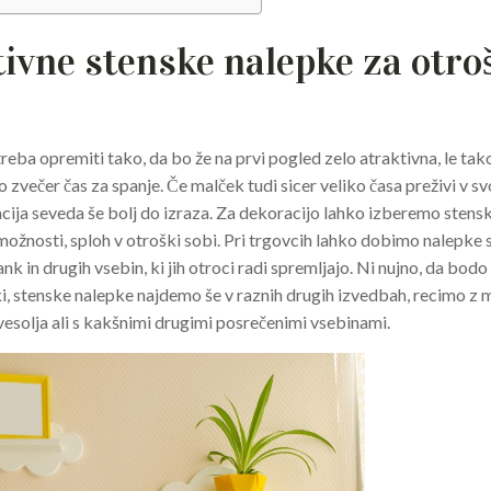
ivne stenske nalepke za otro
reba opremiti tako, da bo že na prvi pogled zelo atraktivna, le tak
o zvečer čas za spanje. Če malček tudi sicer veliko časa preživi v svo
ija seveda še bolj do izraza. Za dekoracijo lahko izberemo stens
možnosti, sploh v otroški sobi. Pri trgovcih lahko dobimo nalepke s
isank in drugih vsebin, ki jih otroci radi spremljajo. Ni nujno, da bo
aki, stenske nalepke najdemo še v raznih drugih izvedbah, recimo z m
 vesolja ali s kakšnimi drugimi posrečenimi vsebinami.