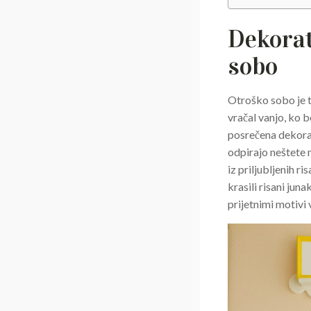
Dekorat
sobo
Otroško sobo je t
vračal vanjo, ko b
posrečena dekorac
odpirajo neštete 
iz priljubljenih r
krasili risani jun
prijetnimi motivi