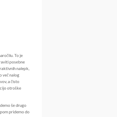
ročilu. To je
praviti posebne
aktivnih nalepk,
jo več nalog
ov, a čisto
cijo otroške
ajdemo še drugo
kupom pridemo do