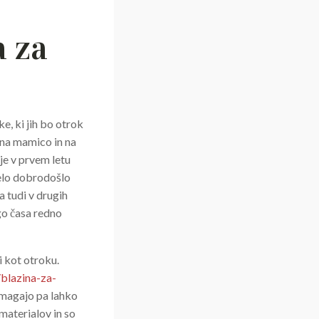
a za
, ki jih bo otrok
 na mamico in na
je v prvem letu
zelo dobrodošlo
a tudi v drugih
go časa redno
 kot otroku.
blazina-za-
omagajo pa lahko
materialov in so