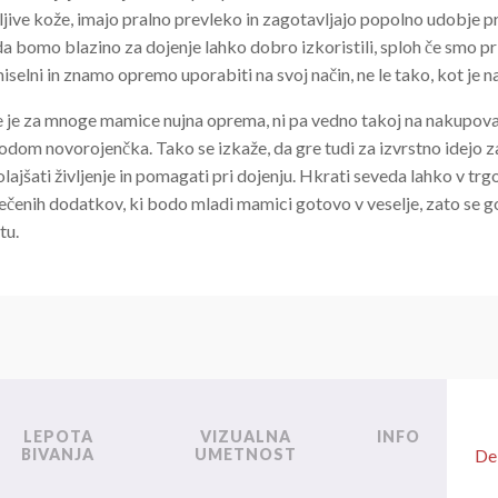
ljive kože, imajo pralno prevleko in zagotavljajo popolno udobje pr
a bomo blazino za dojenje lahko dobro izkoristili, sploh če smo pr
selni in znamo opremo uporabiti na svoj način, ne le tako, kot je na
je je za mnoge mamice nujna oprema, ni pa vedno takoj na nakupo
dom novorojenčka. Tako se izkaže, da gre tudi za izvrstno idejo za
ajšati življenje in pomagati pri dojenju. Hkrati seveda lahko v trg
ečenih dodatkov, ki bodo mladi mamici gotovo v veselje, zato se g
tu.
LEPOTA
VIZUALNA
INFO
BIVANJA
UMETNOST
De