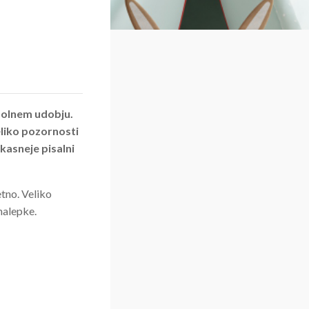
opolnem udobju.
eliko pozornosti
 kasneje pisalni
tno. Veliko
nalepke.