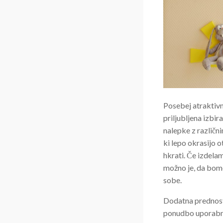
Posebej atraktivn
priljubljena izbir
nalepke z različn
ki lepo okrasijo 
hkrati. Če izdela
možno je, da bomo
sobe.
Dodatna prednost 
ponudbo uporabne