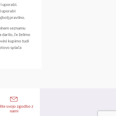
i uporabi.
i uporabi
jbolj pravilno.
valnem seznamu
 darilo, če želimo
ovini kupimo tudi
otovo splača
lite svojo zgodbo z
nami