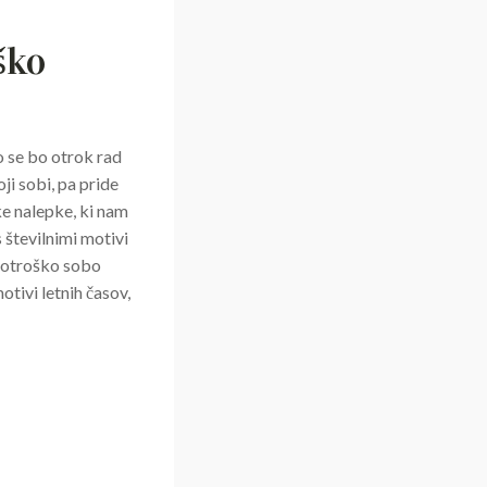
ško
o se bo otrok rad
ji sobi, pa pride
ke nalepke, ki nam
 številnimi motivi
do otroško sobo
otivi letnih časov,