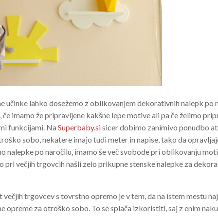
e učinke lahko dosežemo z oblikovanjem dekorativnih nalepk po na
a, če imamo že pripravljene kakšne lepe motive ali pa če želimo pri
imi funkcijami. Na
Superbaby.si
sicer dobimo zanimivo ponudbo atr
otroško sobo, nekatere imajo tudi meter in napise, tako da opravlja
mo nalepke po naročilu, imamo še več svobode pri oblikovanju motiv
 pri večjih trgovcih našli zelo prikupne stenske nalepke za dekora
večjih trgovcev s tovrstno opremo je v tem, da na istem mestu n
 opreme za otroško sobo. To se splača izkoristiti, saj z enim na