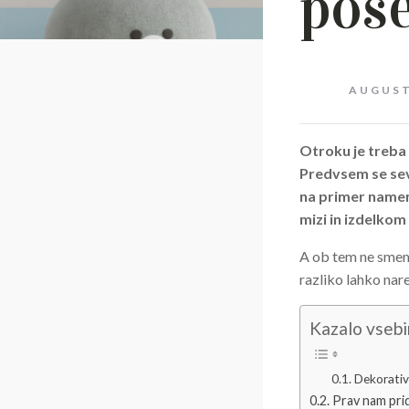
pos
AUGUST
Otroku je treba 
Predvsem se sev
na primer namenj
mizi in izdelkom
A ob tem ne smemo
razliko lahko nar
Kazalo vseb
Dekorativ
Prav nam prid