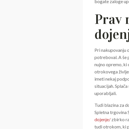
bogate zaloge up
Prav 
dojen
Pri nakupovanju 
potreboval. A še 
nujno opremo, ki o
otrokovega življe
imeti nekaj podpo
situacijah. Splač
uporabljali.
Tudi blazina za d
Spletna trgovina 
dojenje/
zbirko ra
tudi otrokom, ki 