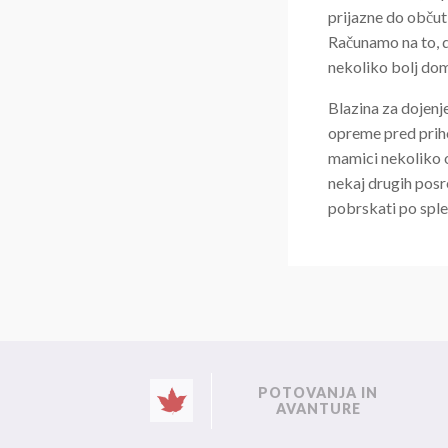
prijazne do občut
Računamo na to, d
nekoliko bolj domi
Blazina za dojen
opreme pred priho
mamici nekoliko ol
nekaj drugih posr
pobrskati po sple
POTOVANJA IN
AVANTURE