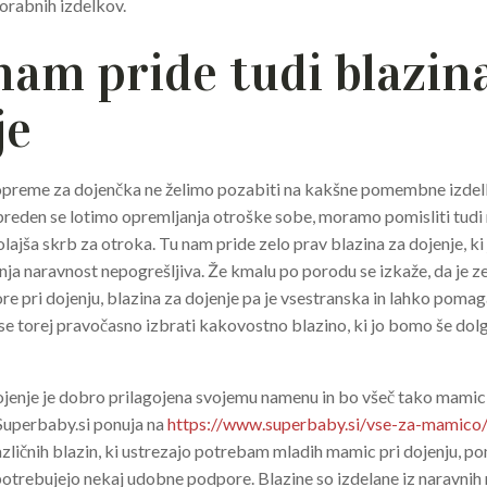
orabnih izdelkov.
nam pride tudi blazin
je
opreme za dojenčka ne želimo pozabiti na kakšne pomembne izdelke
preden se lotimo opremljanja otroške sobe, moramo pomisliti tudi
lajša skrb za otroka. Tu nam pride zelo prav blazina za dojenje, ki 
nja naravnost nepogrešljiva. Že kmalu po porodu se izkaže, da je 
re pri dojenju, blazina za dojenje pa je vsestranska in lahko pomag
a se torej pravočasno izbrati kakovostno blazino, ki jo bomo še dol
ojenje je dobro prilagojena svojemu namenu in bo všeč tako mamici
Superbaby.si ponuja na
https://www.superbaby.si/vse-za-mamico/
zličnih blazin, ki ustrezajo potrebam mladih mamic pri dojenju, p
potrebujejo nekaj udobne podpore. Blazine so izdelane iz naravnih 