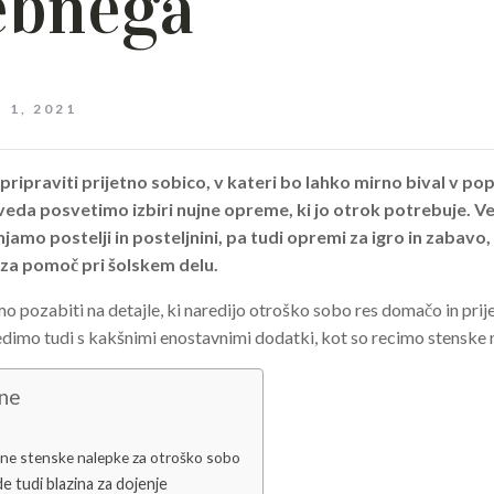
ebnega
 1, 2021
pripraviti prijetno sobico, v kateri bo lahko mirno bival v p
eda posvetimo izbiri nujne opreme, ki jo otrok potrebuje. V
amo postelji in posteljnini, pa tudi opremi za igro in zabavo,
 za pomoč pri šolskem delu.
 pozabiti na detajle, ki naredijo otroško sobo res domačo in prije
edimo tudi s kakšnimi enostavnimi dodatki, kot so recimo stenske 
ine
ne stenske nalepke za otroško sobo
e tudi blazina za dojenje