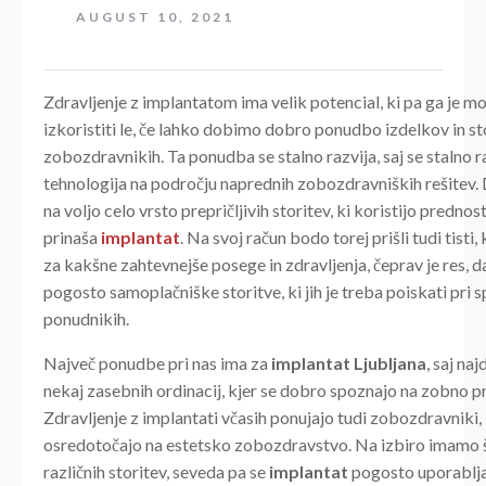
AUGUST 10, 2021
Zdravljenje z implantatom ima velik potencial, ki pa ga je 
izkoristiti le, če lahko dobimo dobro ponudbo izdelkov in sto
zobozdravnikih. Ta ponudba se stalno razvija, saj se stalno r
tehnologija na področju naprednih zobozdravniških rešitev
na voljo celo vrsto prepričljivih storitev, ki koristijo prednosti
prinaša
implantat
. Na svoj račun bodo torej prišli tudi tisti,
za kakšne zahtevnejše posege in zdravljenja, čeprav je res, d
pogosto samoplačniške storitve, ki jih je treba poiskati pri s
ponudnikih.
Največ ponudbe pri nas ima za
implantat Ljubljana
, saj na
nekaj zasebnih ordinacij, kjer se dobro spoznajo na zobno p
Zdravljenje z implantati včasih ponujajo tudi zobozdravniki, 
osredotočajo na estetsko zobozdravstvo. Na izbiro imamo 
različnih storitev, seveda pa se
implantat
pogosto uporablj