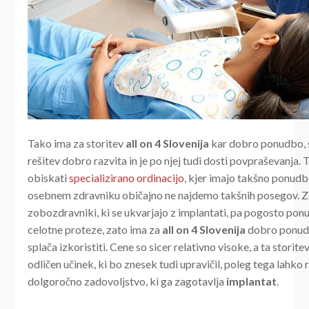
Tako ima za storitev
all on 4 Slovenija
kar dobro ponudbo, s
rešitev dobro razvita in je po njej tudi dosti povpraševanja. 
obiskati
specializirano ordinacijo
, kjer imajo takšno ponudb
osebnem zdravniku običajno ne najdemo takšnih posegov. 
zobozdravniki, ki se ukvarjajo z implantati, pa pogosto ponu
celotne proteze, zato ima za
all on 4 Slovenija
dobro ponudb
splača izkoristiti. Cene so sicer relativno visoke, a ta storite
odličen učinek, ki bo znesek tudi upravičil, poleg tega lahko
dolgoročno zadovoljstvo, ki ga zagotavlja
implantat
.