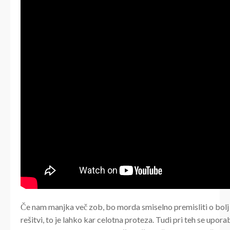
Če nam manjka več zob, bo morda smiselno premisliti o bol
rešitvi, to je lahko kar celotna proteza. Tudi pri teh se upora