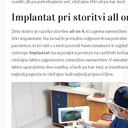
vsadki, jih pa potrebujemo več, običajno štiri ali pa kar šest.
Implantat pri storitvi all o
Zelo dobro je razvita storitev
all on 4
, ki zajema namestitev
štiri implantate. Na ta način je možno odgovoriti na potreb
pacientov, ki bi radi v celoti povrnili funkcionalnost in izgle
zobovja.
Implantat
torej podpira protezo na različnih točkah
običajno lahko zagotovimo zanesljivo namestitev. V nekater
lahko uporabimo dva vsadka, včasih pa kar šest, a izvedba na 
najbolj pogosta in običajno tudi najbolj priporočljiva.