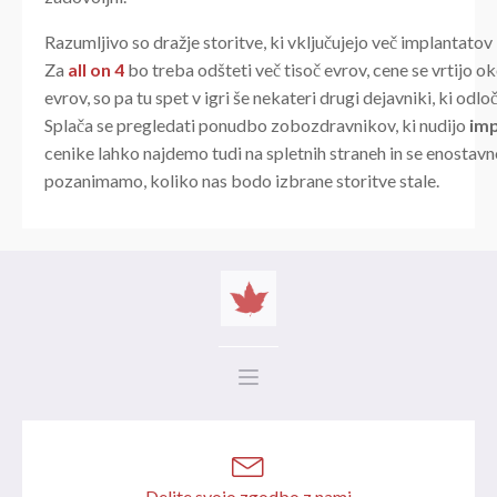
Razumljivo so dražje storitve, ki vključujejo več implantatov 
Za
all on 4
bo treba odšteti več tisoč evrov, cene se vrtijo o
evrov, so pa tu spet v igri še nekateri drugi dejavniki, ki odloč
Splača se pregledati ponudbo zobozdravnikov, ki nudijo
imp
cenike lahko najdemo tudi na spletnih straneh in se enostav
pozanimamo, koliko nas bodo izbrane storitve stale.
Delite svojo zgodbo z nami