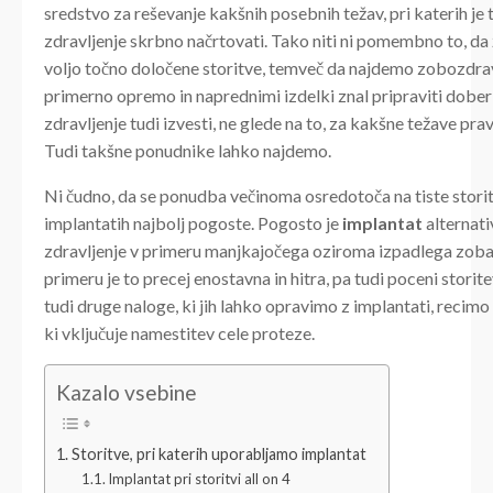
sredstvo za reševanje kakšnih posebnih težav, pri katerih je 
zdravljenje skrbno načrtovati. Tako niti ni pomembno to, d
voljo točno določene storitve, temveč da najdemo zobozdrav
primerno opremo in naprednimi izdelki znal pripraviti dober 
zdravljenje tudi izvesti, ne glede na to, za kakšne težave pra
Tudi takšne ponudnike lahko najdemo.
Ni čudno, da se ponudba večinoma osredotoča na tiste storitv
implantatih najbolj pogoste. Pogosto je
implantat
alternati
zdravljenje v primeru manjkajočega oziroma izpadlega zoba
primeru je to precej enostavna in hitra, pa tudi poceni stori
tudi druge naloge, ki jih lahko opravimo z implantati, recimo
ki vključuje namestitev cele proteze.
Kazalo vsebine
Storitve, pri katerih uporabljamo implantat
Implantat pri storitvi all on 4