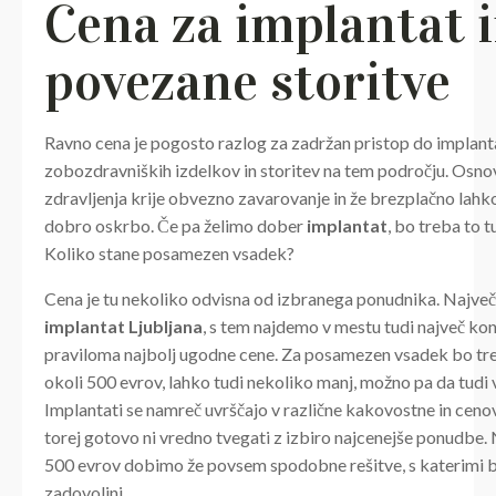
Cena za implantat 
povezane storitve
Ravno cena je pogosto razlog za zadržan pristop do implant
zobozdravniških izdelkov in storitev na tem področju. Osno
zdravljenja krije obvezno zavarovanje in že brezplačno lah
dobro oskrbo. Če pa želimo dober
implantat
, bo treba to t
Koliko stane posamezen vsadek?
Cena je tu nekoliko odvisna od izbranega ponudnika. Največ
implantat Ljubljana
, s tem najdemo v mestu tudi največ ko
praviloma najbolj ugodne cene. Za posamezen vsadek bo tr
okoli 500 evrov, lahko tudi nekoliko manj, možno pa da tudi 
Implantati se namreč uvrščajo v različne kakovostne in ceno
torej gotovo ni vredno tvegati z izbiro najcenejše ponudbe
500 evrov dobimo že povsem spodobne rešitve, s katerimi
zadovoljni.