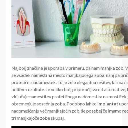
Najbolj značilna je uporaba v primeru, da nam manjka zob. 
se vsadek namesti na mesto manjkajočega zoba, nanj pa pri
protetični nadomestek. To je zelo elegantna rešitev, ki ima n
odlične rezultate. Je veliko bolj priporočljiva od alternative,
vključuje namestitev protetičnega nadomestka na mostiček, 
obremenjuje sosednja zoba. Podobno lahko
implantat
upor
nadomeščanju več manjkajočih zob, še posebej če imamo rec
tri manjkajoče zobe skupaj.