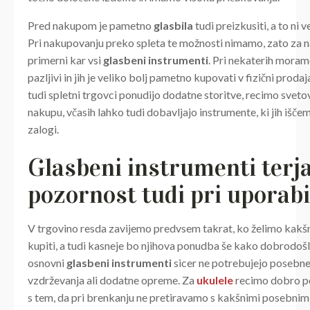
Pred nakupom je pametno
glasbila
tudi preizkusiti, a to ni
Pri nakupovanju preko spleta te možnosti nimamo, zato za 
primerni kar vsi
glasbeni instrumenti
. Pri nekaterih moram
pazljivi in jih je veliko bolj pametno kupovati v fizični prodaj
tudi spletni trgovci ponudijo dodatne storitve, recimo sveto
nakupu, včasih lahko tudi dobavljajo instrumente, ki jih iščemo
zalogi.
Glasbeni instrumenti terj
pozornost tudi pri uporabi
V trgovino resda zavijemo predvsem takrat, ko želimo kakš
kupiti, a tudi kasneje bo njihova ponudba še kako dobrodošl
osnovni
glasbeni instrumenti
sicer ne potrebujejo posebn
vzdrževanja ali dodatne opreme. Za
ukulele
recimo dobro p
s tem, da pri brenkanju ne pretiravamo s kakšnimi posebnim