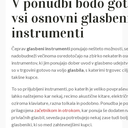
V ponudbi bodo go
vsi osnovni glasben
instrumenti
Čeprav
glasbeni instrumenti
ponujajo nešteto možnosti, se
nadobudneži večinoma osredotočajo na zbirko nekaterih os
instrumentov, ki jim ponujajo dober uvod v glasbeno udejst
so v trgovini gotovo na voljo
glasbila
, s katerimi trgovec cil
takšne kupce.
To so priljubljeni instrumenti, po katerih je veliko povpraševa
lahko naštejemo kar nekaj, recimo akustične kitare, električni
oziroma klaviature, razna tolkala in podobno. Ponudba je 
prilagojena
začetnikom in otrokom
, kar ponuja še dodaten 
privlačnih glasbil, seveda pa potrebujejo nekaj zase tudi bolj
glasbeniki, ki so med zahtevnejšimi kupci.