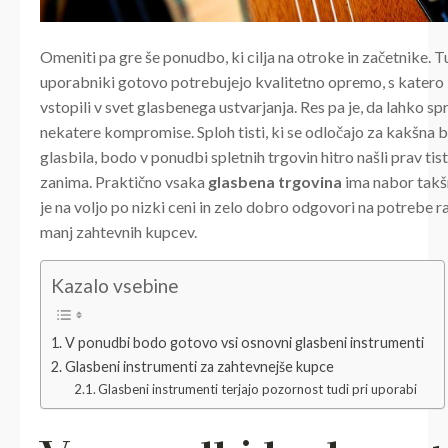
Omeniti pa gre še ponudbo, ki cilja na otroke in začetnike. Tu
uporabniki gotovo potrebujejo kvalitetno opremo, s katero
vstopili v svet glasbenega ustvarjanja. Res pa je, da lahko s
nekatere kompromise. Sploh tisti, ki se odločajo za kakšna 
glasbila, bodo v ponudbi spletnih trgovin hitro našli prav tisto
zanima. Praktično vsaka
glasbena trgovina
ima nabor takš
je na voljo po nizki ceni in zelo dobro odgovori na potrebe 
manj zahtevnih kupcev.
Kazalo vsebine
V ponudbi bodo gotovo vsi osnovni glasbeni instrumenti
Glasbeni instrumenti za zahtevnejše kupce
Glasbeni instrumenti terjajo pozornost tudi pri uporabi