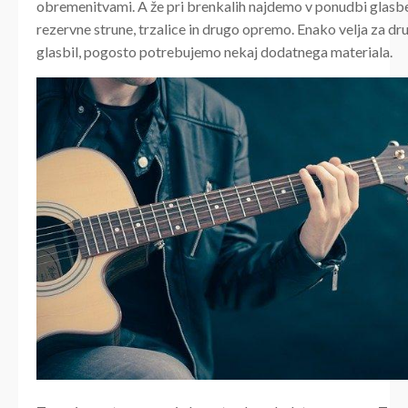
obremenitvami. A že pri brenkalih najdemo v ponudbi glasb
rezervne strune, trzalice in drugo opremo. Enako velja za dr
glasbil, pogosto potrebujemo nekaj dodatnega materiala.