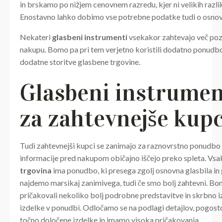
in brskamo po nižjem cenovnem razredu, kjer ni velikih razli
Enostavno lahko dobimo vse potrebne podatke tudi o osnov
Nekateri
glasbeni instrumenti
vsekakor zahtevajo več poz
nakupu. Bomo pa pri tem verjetno koristili dodatno ponudbo
dodatne storitve glasbene trgovine.
Glasbeni instrumen
za zahtevnejše kup
Tudi zahtevnejši kupci se zanimajo za raznovrstno ponudbo 
informacije pred nakupom običajno iščejo preko spleta. Vs
trgovina
ima ponudbo, ki presega zgolj osnovna glasbila in
najdemo marsikaj zanimivega, tudi če smo bolj zahtevni. B
pričakovali nekoliko bolj podrobne predstavitve in skrbno 
izdelke v ponudbi. Odločamo se na podlagi detajlov, pogost
točno določene izdelke in imamo visoka pričakovanja.