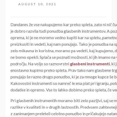
AUGUST 10, 2021
Dandanes že vse nakupujemo kar preko spleta, zato ni nič ču
je dobro razvila tudi ponudba glasbenih instrumentov. A pozo
oprema, ki je ne moremo vedno kupiti kar na spletu, pametno
preizkusiti in vedeti, kaj nam ponujajo. Tako je ponudba na 
zelo mikavna in koristna, moramo pa vedeti, kaj kupujemo, da
ne bomo opekli. Splača se poznati možnosti, ki jih imamo na 
področju. Na voljo so raznovrstni
glasbeni instrumenti
, ki
enostavno kupimo preko spleta. Prav tako nam glasbene tr
ponujajo še razno drugo ponudbo, ki je za mnoge kupce še bo
Kakovostni instrumenti so namreč le ena plat pri igranju, p
dodatke in opremo. Vse to lahko dobimo preko spleta, če vem
Pri glasbenih instrumentih moramo biti zelo pazljivi, saj se
razlike v kvaliteti in v drugih lastnostih. Predvsem zahtevne
z zanimanjem preleteli celotno ponudbo in pričakujejo nata